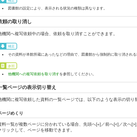
補足
図書館の設定により、表示される状況の種類は異なります。
依頼の取り消し
他機関へ複写依頼中の場合、依頼を取り消すことができます。
補足
その資料が本館所蔵にあったなどの理由で、図書館から強制的に取り消される
参照
他機関への複写依頼を取り消す
を参照してください。
一覧ページの表示切り替え
他機関に複写依頼した資料の一覧ページでは、以下のような表示の切り
ページめくり
資料一覧が複数ページに分かれている場合、先頭へ[«]／前へ[<]／次へ[>
クリックして、ページを移動できます。