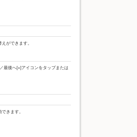
替えができます。
]／最後へ[»]アイコンをタップまたは
動できます。