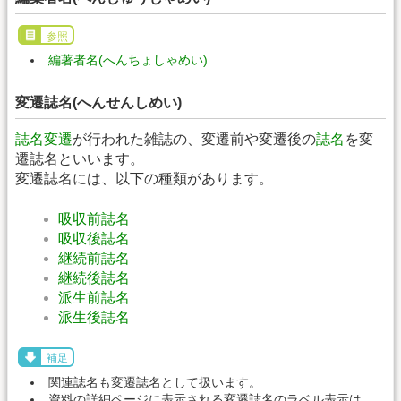
参照
編著者名(へんちょしゃめい)
変遷誌名(へんせんしめい)
誌名変遷
が行われた雑誌の、変遷前や変遷後の
誌名
を変
遷誌名といいます。
変遷誌名には、以下の種類があります。
吸収前誌名
吸収後誌名
継続前誌名
継続後誌名
派生前誌名
派生後誌名
補足
関連誌名も変遷誌名として扱います。
資料の詳細ページに表示される変遷誌名のラベル表示は、