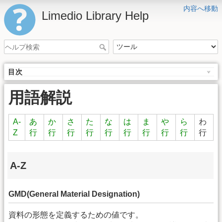
内容へ移動
Limedio Library Help
目次
用語解説
A-
あ
か
さ
た
な
は
ま
や
ら
わ
Z
行
行
行
行
行
行
行
行
行
行
A-Z
GMD(General Material Designation)
資料の形態を定義するための値です。